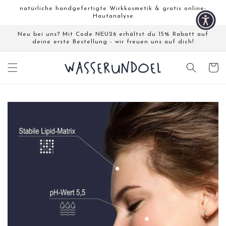
Direkt
↵
↵
↵
↵
Barrierefreiheits-Widget öffnen
Zum Inhalt springen
Zum Menü springen
Fußzeile springen
natürliche handgefertigte Wirkkosmetik & gratis online-
zum
Hautanalyse
Inhalt
Neu bei uns? Mit Code NEU26 erhältst du 15% Rabatt auf
deine erste Bestellung - wir freuen uns auf dich!
Warenko