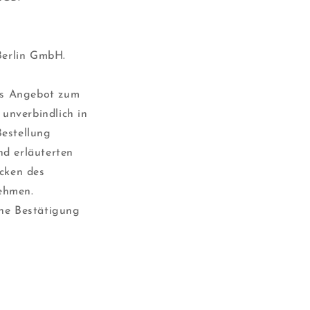
Berlin GmbH.
hes Angebot zum
 unverbindlich in
Bestellung
nd erläuterten
icken des
ehmen.
ine Bestätigung