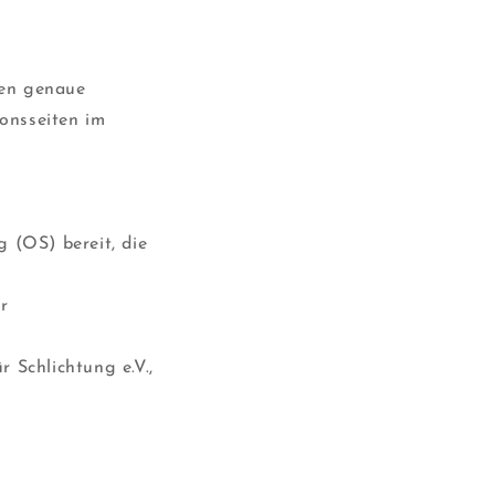
ren genaue
onsseiten im
g (OS) bereit, die
r
 Schlichtung e.V.,