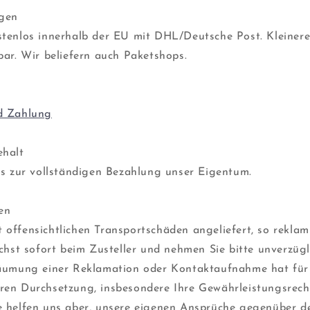
ngen
stenlos innerhalb der EU mit DHL/Deutsche Post. Kleiner
bar. Wir beliefern auch Paketshops.
d Zahlung
ehalt
is zur vollständigen Bezahlung unser Eigentum.
en
offensichtlichen Transportschäden angeliefert, so reklami
ichst sofort beim Zusteller und nehmen Sie bitte unverzüg
säumung einer Reklamation oder Kontaktaufnahme hat für 
en Durchsetzung, insbesondere Ihre Gewährleistungsrechte
e helfen uns aber, unsere eigenen Ansprüche gegenüber d