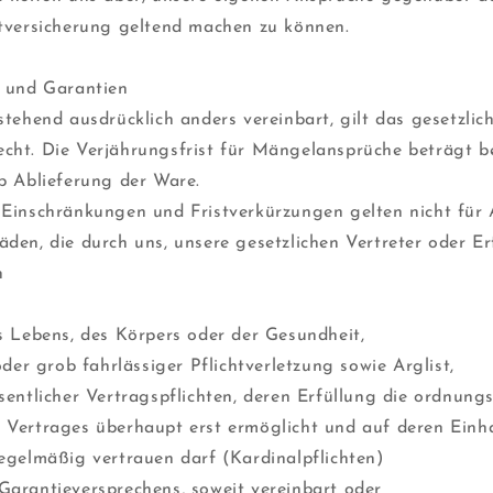
tversicherung geltend machen zu können.
g und Garantien
stehend ausdrücklich anders vereinbart, gilt das gesetzlic
cht. Die Verjährungsfrist für Mängelansprüche beträgt b
b Ablieferung der Ware.
 Einschränkungen und Fristverkürzungen gelten nicht für
den, die durch uns, unsere gesetzlichen Vertreter oder Er
n
s Lebens, des Körpers oder der Gesundheit,
oder grob fahrlässiger Pflichtverletzung sowie Arglist,
sentlicher Vertragspflichten, deren Erfüllung die ordnun
 Vertrages überhaupt erst ermöglicht und auf deren Einh
egelmäßig vertrauen darf (Kardinalpflichten)
arantieversprechens, soweit vereinbart oder