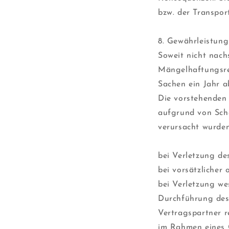
bzw. der Transpor
8. Gewährleistun
Soweit nicht nach
Mängelhaftungsre
Sachen ein Jahr a
Die vorstehenden
aufgrund von Schä
verursacht wurde
bei Verletzung de
bei vorsätzlicher 
bei Verletzung we
Durchführung des
Vertragspartner r
im Rahmen eines G