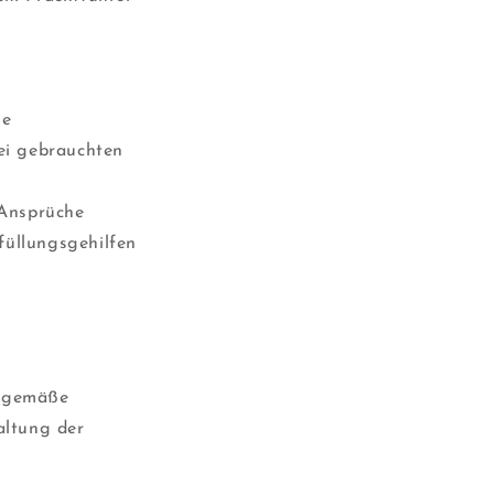
he
ei gebrauchten
 Ansprüche
füllungsgehilfen
gsgemäße
altung der