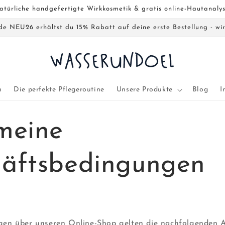
atürliche handgefertigte Wirkkosmetik & gratis online-Hautanaly
e NEU26 erhältst du 15% Rabatt auf deine erste Bestellung - wir
n
Die perfekte Pflegeroutine
Unsere Produkte
Blog
I
meine
äftsbedingungen
h
ngen über unseren Online-Shop gelten die nachfolgenden 